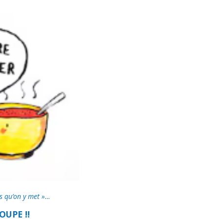
ts qu’on y met »…
SOUPE !!