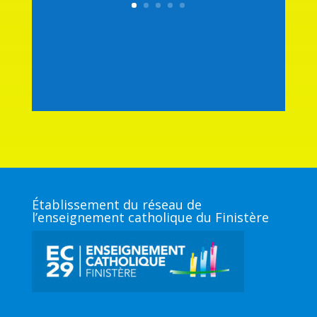
Établissement du réseau de
l’enseignement catholique du Finistère