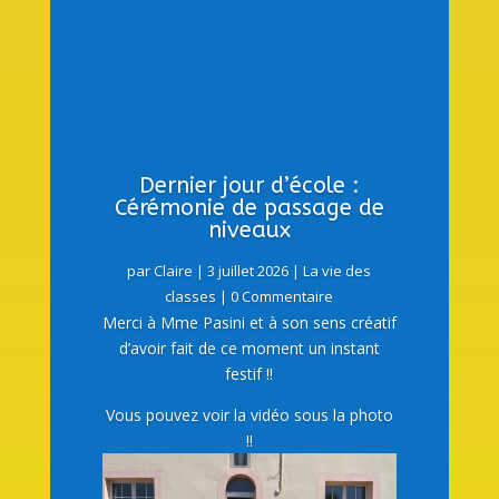
Dernier jour d’école :
Cérémonie de passage de
niveaux
par
Claire
|
3 juillet 2026
|
La vie des
classes
| 0 Commentaire
Merci à Mme Pasini et à son sens créatif
d’avoir fait de ce moment un instant
festif !!
Vous pouvez voir la vidéo sous la photo
!!