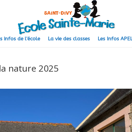
s infos de l’école
La vie des classes
Les Infos AP
la nature 2025