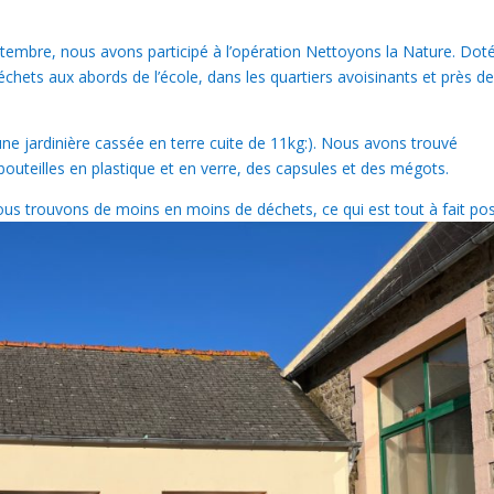
eptembre, nous avons participé à l’opération Nettoyons la Nature. Dot
hets aux abords de l’école, dans les quartiers avoisinants et près de
e jardinière cassée en terre cuite de 11kg:). Nous avons trouvé
outeilles en plastique et en verre, des capsules et des mégots.
s trouvons de moins en moins de déchets, ce qui est tout à fait posit