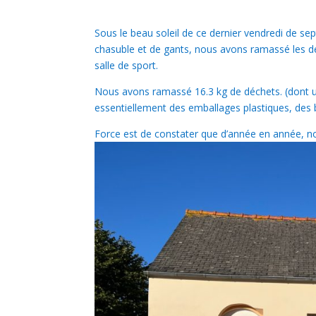
Sous le beau soleil de ce dernier vendredi de s
chasuble et de gants, nous avons ramassé les déc
salle de sport.
Nous avons ramassé 16.3 kg de déchets. (dont un
essentiellement des emballages plastiques, des b
Force est de constater que d’année en année, nou