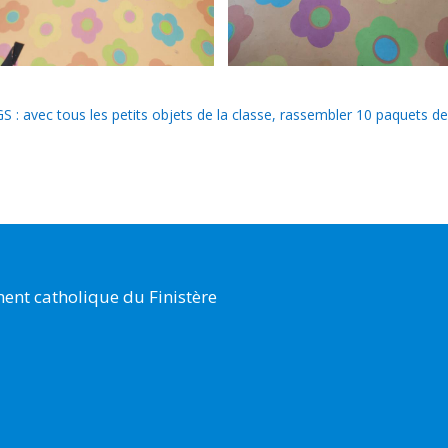
GS : avec tous les petits objets de la classe, rassembler 10 paquets d
ent catholique du Finistère