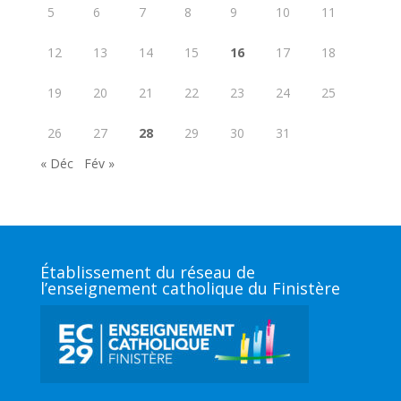
5
6
7
8
9
10
11
12
13
14
15
16
17
18
19
20
21
22
23
24
25
26
27
28
29
30
31
« Déc
Fév »
Établissement du réseau de
l’enseignement catholique du Finistère