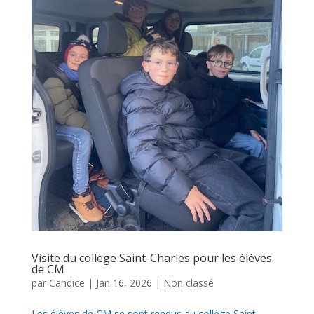
Visite du collège Saint-Charles pour les élèves
de CM
par
Candice
|
Jan 16, 2026
|
Non classé
Les élèves de CM se sont rendus au collège Saint