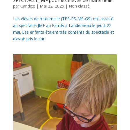
SPECTACLE JMF pour les élèves de maternelle
par
Candice
|
Mai 22, 2025
|
Non classé
Les élèves de maternelle (TPS-PS-MS-GS) ont assisté
au spectacle JMF au Family à Landerneau le jeudi 22
mai. Les enfants étaient très contents du spectacle et
d’avoir pris le car.