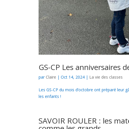
GS-CP Les anniversaires d
par
Claire
|
Oct 14, 2024
|
La vie des classes
Les GS-CP du mois d’octobre ont préparé leur gâ
les enfants !
SAVOIR ROULER : les mater
comme les grands