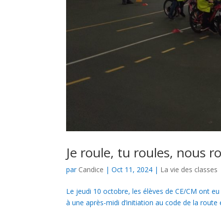
Je roule, tu roules, nous 
par
Candice
|
Oct 11, 2024
|
La vie des classes
Le jeudi 10 octobre, les élèves de CE/CM ont eu
à une après-midi d’initiation au code de la route e