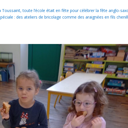
 Toussaint, toute l’école était en fête pour célébrer la fête anglo-sa
ciale : des ateliers de bricolage comme des araignées en fils chenill